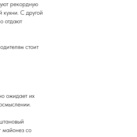
руют рекордную
 кухни. С другой
но отдают
одителям стоит
но ожидает их
еосмыслении.
аштановый
т майонез со