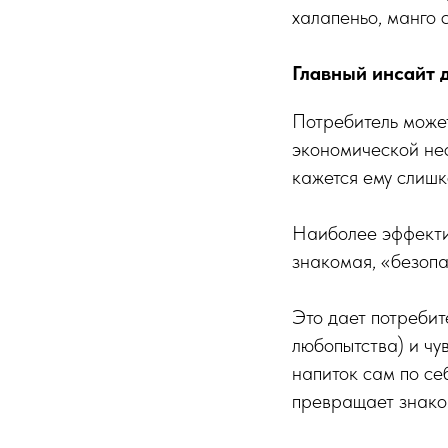
халапеньо, манго с
Главный инсайт д
Потребитель может
экономической нес
кажется ему слиш
Наиболее эффектив
знакомая, «безопа
Это дает потребит
любопытства) и чу
напиток сам по се
превращает знаком