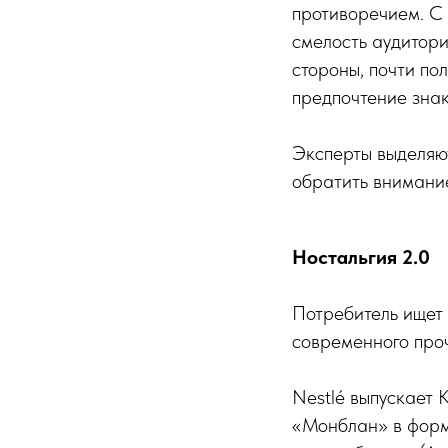
противоречием. С 
смелость аудитори
стороны, почти по
предпочтение зна
Эксперты выделяют
обратить внимание
Ностальгия 2.0
Потребитель ищет 
современного проч
Nestlé выпускает 
«Монблан» в форм