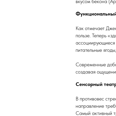
вкусом бекона (Ар
Функциональный
Как отмечает Джен
пользе. Теперь «з
ассоциирующиеся 
питательные ягоды
Современные доба
создавая ощущени
Сенсорный театр
В противовес стре
направление требу
Самый активный т