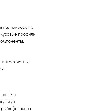
игнализировал о
вкусовые профили,
компоненты,
 ингредиенты,
ия.
ния. Это
культур.
трый» (клюква с