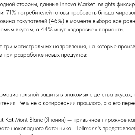
одной стороны, данные Innova Market Insights фикси
и: 71% потребителей готовы пробовать блюда мировой
ловина покупателей (46%) в моменте выбора все рав
комым вкусам, а 44% ищут «здоровые» варианты.
 три магистральных направления, на которые произв
 при разработке новых продуктов:
эмоциональной защиты в знакомых с детства вкусах, 
тения. Речь не о копировании прошлого, а о его пер
Kit Kat Mont Blanc (Япония) — привычное пирожное к
ате шоколадного батончика. Hellmann's представляе