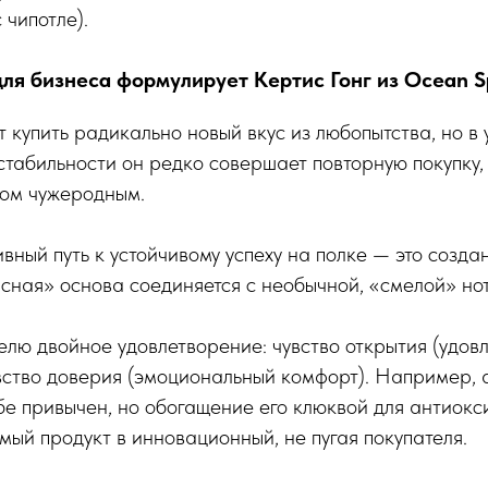
 чипотле).
ля бизнеса формулирует Кертис Гонг из Ocean Sp
 купить радикально новый вкус из любопытства, но в 
табильности он редко совершает повторную покупку,
ком чужеродным.
ный путь к устойчивому успеху на полке — это создан
сная» основа соединяется с необычной, «смелой» нот
елю двойное удовлетворение: чувство открытия (удов
вство доверия (эмоциональный комфорт). Например,
бе привычен, но обогащение его клюквой для антиок
ый продукт в инновационный, не пугая покупателя.