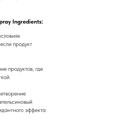
ray Ingredients:
условиях
 если продукт
ие продуктов, где
кой.
летворение
 апельсиновый
сидантного эффекта