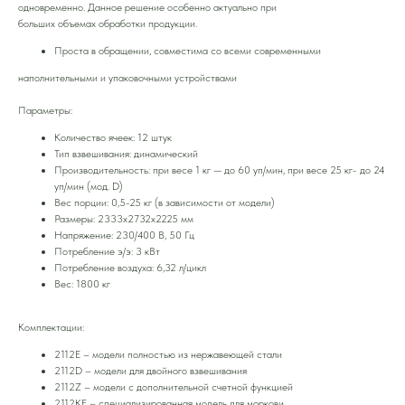
одновременно. Данное решение особенно актуально при
больших объемах обработки продукции.
Проста в обращении, совместима со всеми современными
наполнительными и упаковочными устройствами
Параметры:
Количество ячеек: 12 штук
Тип взвешивания: динамический
Производительность: при весе 1 кг — до 60 уп/мин, при весе 25 кг- до 24
уп/мин (мод. D)
Вес порции: 0,5-25 кг (в зависимости от модели)
Размеры: 2333х2732х2225 мм
Напряжение: 230/400 В, 50 Гц
Потребление э/э: 3 кВт
Потребление воздуха: 6,32 л/цикл
Вес: 1800 кг
Комплектации:
2112Е – модели полностью из нержавеющей стали
2112D – модели для двойного взвешивания
2112Z – модели с дополнительной счетной функцией
2112KE – специализированная модель для моркови