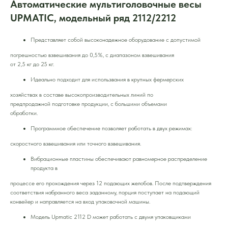
Автоматические мультиголовочные весы
UPMATIC, модельный ряд 2112/2212
Представляет собой высоконадежное оборудование с допустимой
погрешностью взвешивания до 0,5%, с диапазоном взвешивания
от 2,5 кг до 25 кг.
Идеально подходит для использвания в крупных фермерских
хозяйствах в составе высокопроизводительных линий по
предпродажной подготовке продукции, с большими объемами
обработки.
Программное обеспечение позволяет работать в двух режимах:
скоростного взвешивания или точного взвешивания.
Вибрационные пластины обеспечивают равномерное распределение
продукта в
процессе его прохождения через 12 подающих желобов. После подтверждения
соответствия набранного веса заданному, порция поступает на подающий
конвейер и направляется на вход упаковочной машины.
Модель Upmatic 2112 D может работать с двумя упаковщиками