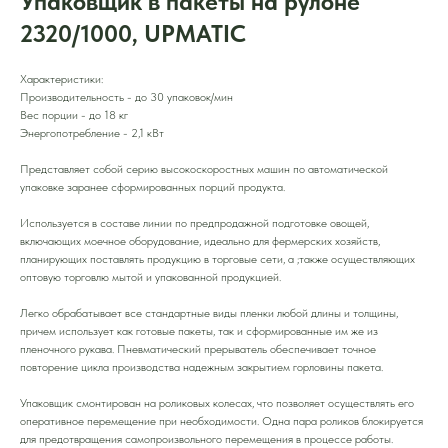
Упаковщик в пакеты на рулоне
2320/1000, UPMATIC
Характеристики:
Производительность - до 30 упаковок/мин
Вес порции - до 18 кг
Энергопотребление - 2,1 кВт
Представляет собой серию высокоскоростных машин по автоматической
упаковке заранее сформированных порций продукта.
Используется в составе линии по предпродажной подготовке овощей,
включающих моечное оборудование, идеально для фермерских хозяйств,
планирующих поставлять продукцию в торговые сети, а ;также осуществляющих
оптовую торговлю мытой и упакованной продукцией.
Легко обрабатывает все стандартные виды пленки любой длины и толщины,
причем использует как готовые пакеты, так и сформированные им же из
пленочного рукава. Пневматический прерыватель обеспечивает точное
повторение цикла производства надежным закрытием горловины пакета.
Упаковщик смонтирован на роликовых колесах, что позволяет осуществлять его
оперативное перемещение при необходимости. Одна пара роликов блокируется
для предотвращения самопроизвольного перемещения в процессе работы.