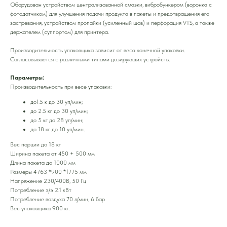
Оборудован устройством централизованной смазки, вибробункером (воронка с
фотодатчиком) для улучшения подачи продукта в пакеты и предотвращения его
застревания, устройством пропайки (усиленный шов) и перфорация VTS, а также
держателем (суппортом) для принтера.
Производительность упаковщика зависит от веса конечной упаковки.
Согласовывается с различными типами дозирующих устройств.
Параметры:
Производительность при весе упаковки:
до1.5 к до 30 уп/мин;
до 2.5 кг до 30 уп/мин;
до 5 кг до 28 уп/мин;
до 18 кг до 10 уп/мин.
Вес порции до 18 кг
Ширина пакета от 450 + 500 мм
Длина пакета до 1000 мм
Размеры 4763 *900 *1775 мм
Напряжение 230/400В, 50 Гц
Потребление э/э 2.1 кВт
Потребление воздуха 70 л/мин, 6 бар
Вес упаковщика 900 кг.