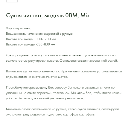
Cухая чистка, модель 0BM, Mix
Характеристики:
Возможность изменения скоростей в ручную.
Высота при входе: 1000-1200 мм
Высота при выходе: 630-830 мм
Для упрощения транспортировки машины на ножках установлены шасси с
возможностью регулировки высоты. Оснащена гальванизированной рамой.
Волнистые щетки легко заменяются. При желании заказчика устанавливается
опрыскиватели и система очистки щеток.
По любому интересующему Вас вопросу Вы можете связаться с нами по
указанным на сайте адресам и телефонам. Мы ждем Вас, чтобы после нашей
работы Вы были довольны её реальным результатом.
Ключевые слова: сетка-мешок на рулоне, сетка-рукав вязанная, сетка-рукав
экструзия предпродажная подготовка картофель картофель